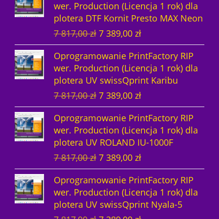
s
i
9
7
0
z
.
wer. Production (Licencja 1 rok) dla
r
u
a
c
w
y
i
:
2
,
0
ł
plotera DTF Kornit Presto MAX Neon
w
a
c
e
y
n
ł
8
9
0
.
P
A
7 817,00
zł
7 389,00
zł
o
l
e
n
n
o
a
8
4
0
z
i
k
t
n
n
a
o
s
:
6
,
ł
Oprogramowanie PrintFactory RIP
e
t
n
a
a
w
s
i
9
7
0
z
.
wer. Production (Licencja 1 rok) dla
r
u
a
c
w
y
i
:
2
,
0
ł
plotera UV swissQprint Karibu
w
a
c
e
y
n
ł
8
9
0
.
P
A
7 817,00
zł
7 389,00
zł
o
l
e
n
n
o
a
8
4
0
z
i
k
t
n
n
a
o
s
:
6
,
ł
Oprogramowanie PrintFactory RIP
e
t
n
a
a
w
s
i
9
7
0
z
.
wer. Production (Licencja 1 rok) dla
r
u
a
c
w
y
i
:
2
,
0
ł
plotera UV ROLAND IU-1000F
w
a
c
e
y
n
ł
8
9
0
.
P
A
7 817,00
zł
7 389,00
zł
o
l
e
n
n
o
a
8
4
0
z
i
k
t
n
n
a
o
s
:
6
,
ł
Oprogramowanie PrintFactory RIP
e
t
n
a
a
w
s
i
9
7
0
z
.
wer. Production (Licencja 1 rok) dla
r
u
a
c
w
y
i
:
2
,
0
ł
plotera UV swissQprint Nyala-5
w
a
c
e
y
n
ł
7
9
0
.
P
A