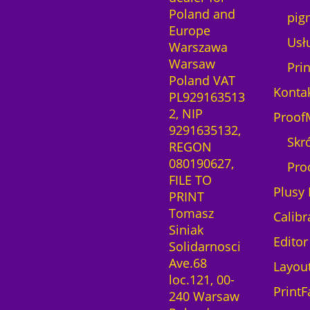
Poland and
pig
Europe
Usłu
Warszawa
Warsaw
Pri
Poland VAT
Konta
PL929163513
2, NIP
Proof
9291635132,
Skr
REGON
080190627,
Pro
FILE TO
Plusy 
PRINT
Tomasz
Calibr
Siniak
Editor
Solidarnosci
Ave.68
Layou
loc.121, 00-
PrintF
240 Warsaw