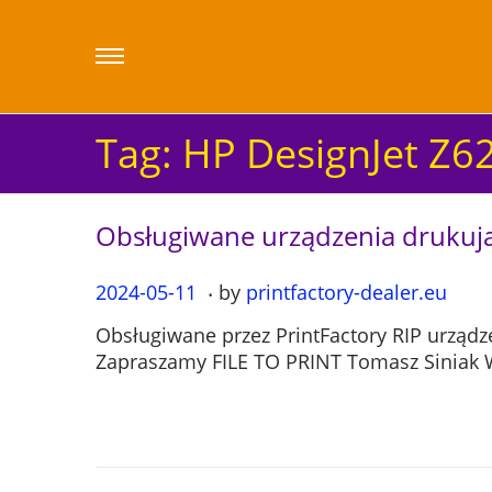
Tag:
HP DesignJet Z6
Obsługiwane urządzenia drukuj
.
P
2024-05-11
2
by
printfactory-dealer.eu
o
0
Obsługiwane przez PrintFactory RIP urządz
s
2
Zapraszamy FILE TO PRINT Tomasz Siniak W
t
4
e
-
d
0
o
5
n
-