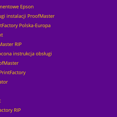
mentowe Epson
gi instalacji ProofMaster
ntFactory Polska-Europa
kt
Master RIP
ócona instrukcja obsługi
ofMaster
PrintFactory
ator
t
actory RIP