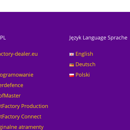
PL
Język Language Sprache
actory-dealer.eu
English
Deutsch
ogramowanie
Polski
erdefence
ofMaster
ntFactory Production
ntFactory Connect
ginalne atramenty