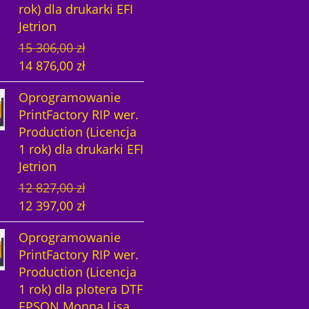
rok) dla drukarki EFI
t
n
Jetrion
n
a
P
A
15 306,00
zł
a
c
i
k
14 876,00
zł
c
e
e
t
e
n
Oprogramowanie
r
u
n
a
PrintFactory RIP wer.
w
a
a
w
Production (Licencja
o
l
w
y
1 rok) dla drukarki EFI
t
n
y
n
Jetrion
n
a
n
o
P
A
12 827,00
zł
a
c
o
s
i
k
12 397,00
zł
c
e
s
i
e
t
e
n
i
:
Oprogramowanie
r
u
n
a
ł
1
PrintFactory RIP wer.
w
a
a
w
a
4
Production (Licencja
o
l
w
y
:
8
1 rok) dla plotera DTF
t
n
y
n
1
7
EPSON Monna Lisa