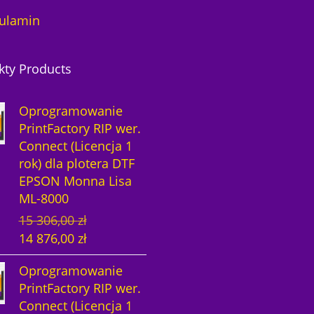
ulamin
kty Products
Oprogramowanie
PrintFactory RIP wer.
Connect (Licencja 1
rok) dla plotera DTF
EPSON Monna Lisa
ML-8000
P
A
15 306,00
zł
i
k
14 876,00
zł
e
t
Oprogramowanie
r
u
PrintFactory RIP wer.
w
a
Connect (Licencja 1
o
l