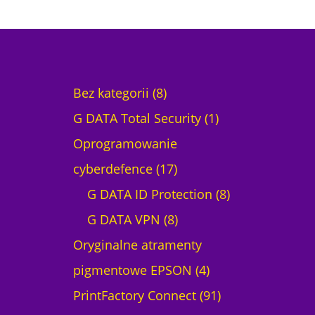
8
Bez kategorii
8
p
1
G DATA Total Security
1
r
p
Oprogramowanie
o
1
r
cyberdefence
17
d
7
o
8
G DATA ID Protection
8
u
p
8
d
p
G DATA VPN
8
k
r
p
u
r
Oryginalne atramenty
t
o
r
4
k
o
pigmentowe EPSON
4
ó
d
o
p
t
9
d
PrintFactory Connect
91