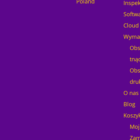
Poland
Inspek
Softw
Cloud
Wymag
Obs
tną
Obs
dru
O nas
Blog
Koszy
Moj
Zam