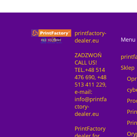
1
2
printfactory-
Menu 
dealer.eu
ZADZWOŃ
printf
CALL US!
Sklep
TEL.+48 514
476 690, +48
Opr
513 411 229,
cyb
e-mail:
info@printfa
Pro
ctory-
Pri
dealer.eu
Pri
PrintFactory
Ory
dealer for