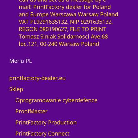
k
0
z
mail! PrintFactory dealer for Poland
c
0
ł
and Europe Warszawa Warsaw Poland
y
.
VAT PL9291635132, NIP 9291635132,
f
z
REGON 080190627, FILE TO PRINT
r
ł
Tomasz Siniak Solidarnosci Ave.68
o
.
loc.121, 00-240 Warsaw Poland
w
y
-
Menu PL
p
r
printfactory-dealer.eu
z
Sklep
y
d
Oprogramowanie cyberdefence
a
ProofMaster
t
n
PrintFactory Production
e
PrintFactory Connect
i