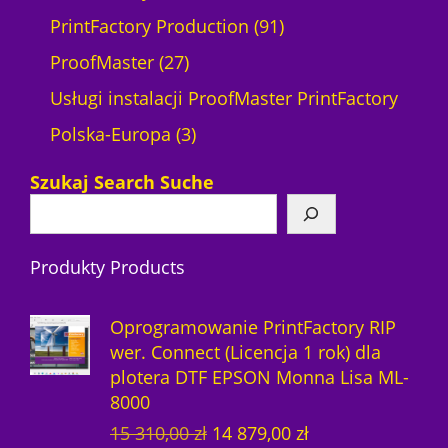
r
ó
d
t
1
u
9
u
PrintFactory Production
91
o
w
2
u
p
k
1
k
ProofMaster
27
d
7
k
r
t
p
t
Usługi instalacji ProofMaster PrintFactory
u
p
3
t
o
ó
r
ó
Polska-Europa
3
k
r
p
ó
d
w
o
w
Szukaj Search Suche
t
o
r
w
u
d
y
d
o
k
u
Produkty Products
u
d
t
k
k
u
ó
t
Oprogramowanie PrintFactory RIP
t
k
w
ó
wer. Connect (Licencja 1 rok) dla
plotera DTF EPSON Monna Lisa ML-
ó
t
w
8000
w
y
P
A
15 310,00
zł
14 879,00
zł