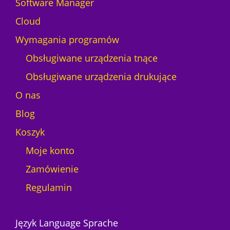
Software Manager
j
Cloud
ę
z
Wymagania programów
.
Obsługiwane urządzenia tnące
P
L
Obsługiwane urządzenia drukujące
l
O nas
u
b
Blog
E
Koszyk
N
G
Moje konto
W
Zamówienie
a
r
Regulamin
s
z
a
Język Language Sprache