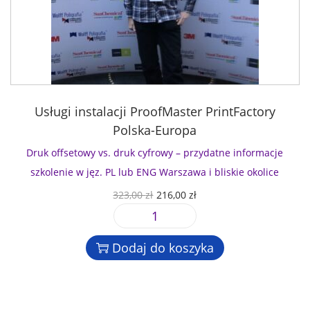
Usługi instalacji ProofMaster PrintFactory
Polska-Europa
Druk offsetowy vs. druk cyfrowy – przydatne informacje
szkolenie w jęz. PL lub ENG Warszawa i bliskie okolice
P
A
323,00
zł
216,00
zł
i
k
i
e
t
l
r
u
Dodaj do koszyka
o
w
a
ś
o
l
ć
t
n
D
n
a