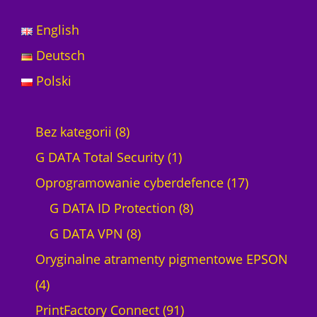
w
a
English
i
b
Deutsch
l
Polski
i
s
k
8
Bez kategorii
8
i
e
p
1
G DATA Total Security
1
o
r
p
1
Oprogramowanie cyberdefence
17
k
o
o
r
8
7
G DATA ID Protection
8
l
d
8
o
p
p
G DATA VPN
8
i
c
u
p
d
r
r
Oryginalne atramenty pigmentowe EPSON
e
4
k
r
u
o
o
4
p
t
o
k
9
d
d
PrintFactory Connect
91