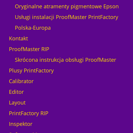
n
Oryginalne atramenty pigmentowe Epson
f
Usługi instalacji ProofMaster PrintFactory
o
r
Polska-Europa
m
Kontakt
a
c
ProofMaster RIP
j
Skrócona instrukcja obsługi ProofMaster
e
s
Plusy PrintFactory
z
Calibrator
k
o
Editor
l
Layout
e
n
PrintFactory RIP
i
Inspektor
e
w