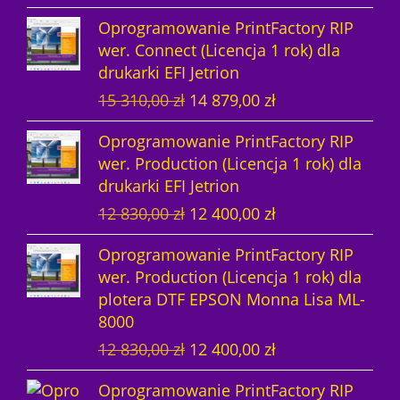
i
k
Oprogramowanie PrintFactory RIP
e
t
wer. Connect (Licencja 1 rok) dla
r
u
drukarki EFI Jetrion
w
a
P
A
15 310,00
zł
14 879,00
zł
o
l
i
k
t
n
Oprogramowanie PrintFactory RIP
e
t
n
a
wer. Production (Licencja 1 rok) dla
r
u
a
c
drukarki EFI Jetrion
w
a
c
e
P
A
12 830,00
zł
12 400,00
zł
o
l
e
n
i
k
t
n
n
a
Oprogramowanie PrintFactory RIP
e
t
n
a
a
w
wer. Production (Licencja 1 rok) dla
r
u
a
c
w
y
plotera DTF EPSON Monna Lisa ML-
w
a
c
e
y
n
8000
o
l
e
n
n
o
P
A
12 830,00
zł
12 400,00
zł
t
n
n
a
o
s
i
k
n
a
a
w
s
i
Oprogramowanie PrintFactory RIP
e
t
a
c