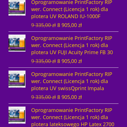
Oprogramowanie PrintFactory RIP
e
t
n
a
w
y
i
:
5
1
wer. Connect (Licencja 1 rok) dla
r
u
a
c
y
n
ł
1
2
,
plotera UV ROLAND IU-1000F
w
a
c
e
n
o
a
4
8
0
P
A
9 335,00
zł
8 905,00
zł
o
l
e
n
o
s
:
8
0
0
i
k
t
n
n
a
s
i
1
5
,
Oprogramowanie PrintFactory RIP
e
t
n
a
a
w
i
:
5
1
0
z
wer. Connect (Licencja 1 rok) dla
r
u
a
c
w
y
ł
1
2
,
0
ł
plotera UV FUJI Acuity Prime FB 30
w
a
c
e
y
n
a
2
8
0
.
P
A
9 335,00
zł
8 905,00
zł
o
l
e
n
n
o
:
3
0
0
z
i
k
t
n
n
a
o
s
1
7
,
ł
Oprogramowanie PrintFactory RIP
e
t
n
a
a
w
s
i
2
6
0
z
.
wer. Connect (Licencja 1 rok) dla
r
u
a
c
w
y
i
:
8
,
0
ł
plotera UV swissQprint Impala
w
a
c
e
y
n
ł
1
0
0
.
P
A
9 335,00
zł
8 905,00
zł
o
l
e
n
n
o
a
2
5
0
z
i
k
t
n
n
a
o
s
:
3
,
ł
Oprogramowanie PrintFactory RIP
e
t
n
a
a
w
s
i
1
7
0
z
.
wer. Connect (Licencja 1 rok) dla
r
u
a
c
w
y
i
:
2
6
0
ł
plotera lateksowego HP Latex 2700
w
a
c
e