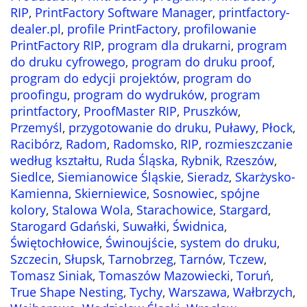
RIP
,
PrintFactory Software Manager
,
printfactory-
dealer.pl
,
profile PrintFactory
,
profilowanie
PrintFactory RIP
,
program dla drukarni
,
program
do druku cyfrowego
,
program do druku proof
,
program do edycji projektów
,
program do
proofingu
,
program do wydruków
,
program
printfactory
,
ProofMaster RIP
,
Pruszków
,
Przemyśl
,
przygotowanie do druku
,
Puławy
,
Płock
,
Racibórz
,
Radom
,
Radomsko
,
RIP
,
rozmieszczanie
według kształtu
,
Ruda Śląska
,
Rybnik
,
Rzeszów
,
Siedlce
,
Siemianowice Śląskie
,
Sieradz
,
Skarżysko-
Kamienna
,
Skierniewice
,
Sosnowiec
,
spójne
kolory
,
Stalowa Wola
,
Starachowice
,
Stargard
,
Starogard Gdański
,
Suwałki
,
Świdnica
,
Świętochłowice
,
Świnoujście
,
system do druku
,
Szczecin
,
Słupsk
,
Tarnobrzeg
,
Tarnów
,
Tczew
,
Tomasz Siniak
,
Tomaszów Mazowiecki
,
Toruń
,
True Shape Nesting
,
Tychy
,
Warszawa
,
Wałbrzych
,