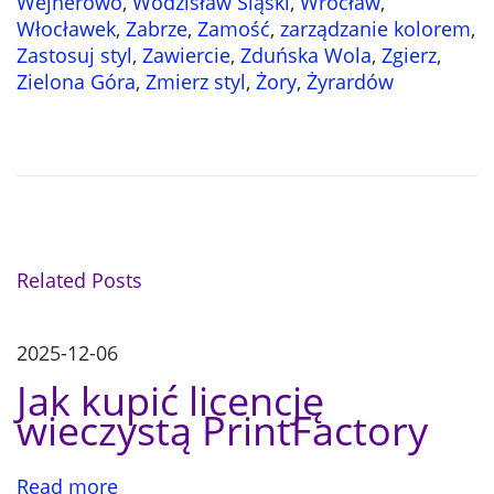
Wejherowo
,
Wodzisław Śląski
,
Wrocław
,
Włocławek
,
Zabrze
,
Zamość
,
zarządzanie kolorem
,
Zastosuj styl
,
Zawiercie
,
Zduńska Wola
,
Zgierz
,
Zielona Góra
,
Zmierz styl
,
Żory
,
Żyrardów
P
C
N
r
o
e
l
a
v
o
i
r
o
w
M
u
a
Related Posts
s
n
i
p
a
o
g
2025-12-06
g
s
e
Jak kupić licencję
t
m
wieczystą PrintFactory
:
a
e
n
t
Read more