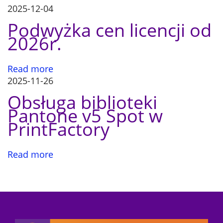
c
b
2025-12-04
e
Podwyżka cen licencji od
j
z
2026r.
s
a
p
e
Read more
c
w
2025-11-26
j
Obsługa biblioteki
a
p
Pantone v5 Spot w
l
PrintFactory
i
i
s
t
Read more
y
s
c
z
u
n
y
c