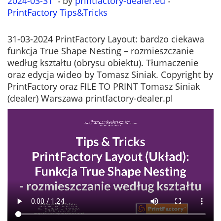
P
2024-03-31
2
by
printfactory-dealer.eu
P
o
PrintFactory Tips&Tricks
0
o
s
2
s
t
4
t
31-03-2024 PrintFactory Layout: bardzo ciekawa
e
-
e
funkcja True Shape Nesting – rozmieszczanie
d
0
d
według kształtu (obrysu obiektu). Tłumaczenie
o
7
i
oraz edycja wideo by Tomasz Siniak. Copyright by
n
-
n
PrintFactory oraz FILE TO PRINT Tomasz Siniak
0
(dealer) Warszawa printfactory-dealer.pl
4