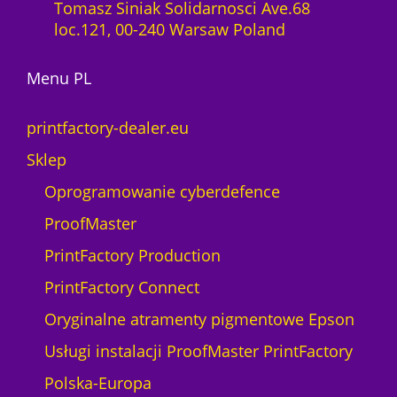
o
r
Tomasz Siniak Solidarnosci Ave.68
s
o
loc.121, 00-240 Warsaw Poland
t
w
:
e
Menu PL
r
e
printfactory-dealer.eu
m
p
Sklep
o
Oprogramowanie cyberdefence
W
a
ProofMaster
r
PrintFactory Production
s
z
PrintFactory Connect
a
Oryginalne atramenty pigmentowe Epson
w
i
Usługi instalacji ProofMaster PrintFactory
e
Polska-Europa
w