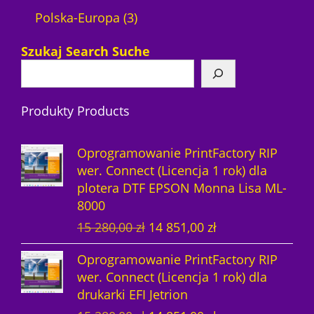
u
p
3
t
o
ó
r
ó
Polska-Europa
3
k
r
p
ó
d
w
o
w
Szukaj Search Suche
t
o
r
w
u
d
y
d
o
k
u
Produkty Products
u
d
t
k
k
u
ó
t
Oprogramowanie PrintFactory RIP
t
k
w
ó
wer. Connect (Licencja 1 rok) dla
plotera DTF EPSON Monna Lisa ML-
ó
t
w
8000
w
y
P
A
15 280,00
zł
14 851,00
zł
i
k
Oprogramowanie PrintFactory RIP
e
t
wer. Connect (Licencja 1 rok) dla
r
u
drukarki EFI Jetrion
w
a