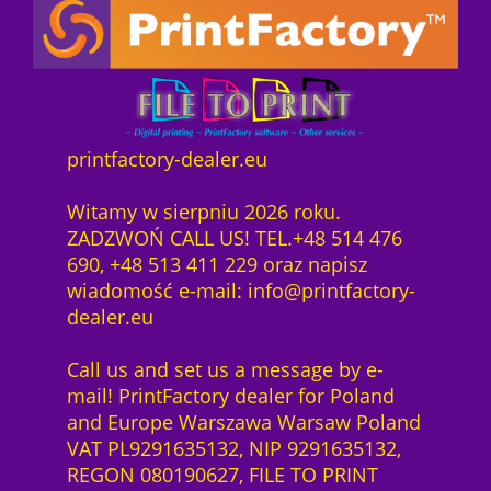
h
u
m
i
e
j
printfactory-dealer.eu
ę
t
Witamy w sierpniu 2026 roku.
n
ZADZWOŃ CALL US! TEL.+48 514 476
o
690, +48 513 411 229 oraz napisz
ś
wiadomość e-mail: info@printfactory-
c
dealer.eu
i
N
2
Call us and set us a message by e-
e
7
mail! PrintFactory dealer for Poland
x
0
and Europe Warszawa Warsaw Poland
t
k
VAT PL9291635132, NIP 9291635132,
p
m
REGON 080190627, FILE TO PRINT