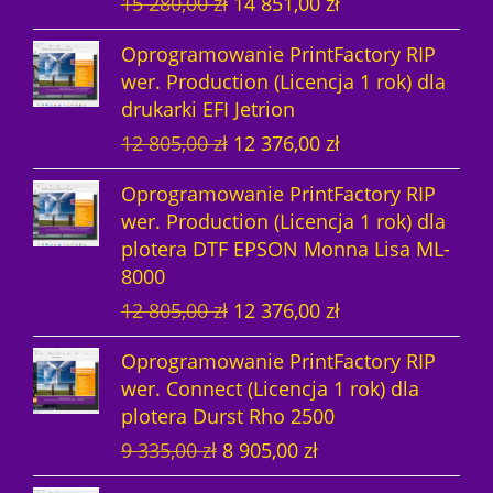
P
A
15 280,00
zł
14 851,00
zł
o
l
i
k
t
n
Oprogramowanie PrintFactory RIP
e
t
n
a
wer. Production (Licencja 1 rok) dla
r
u
a
c
drukarki EFI Jetrion
w
a
c
e
P
A
12 805,00
zł
12 376,00
zł
o
l
e
n
i
k
t
n
n
a
Oprogramowanie PrintFactory RIP
e
t
n
a
a
w
wer. Production (Licencja 1 rok) dla
r
u
a
c
w
y
plotera DTF EPSON Monna Lisa ML-
w
a
c
e
y
n
8000
o
l
e
n
n
o
P
A
12 805,00
zł
12 376,00
zł
t
n
n
a
o
s
i
k
n
a
a
w
s
i
Oprogramowanie PrintFactory RIP
e
t
a
c
w
y
i
:
wer. Connect (Licencja 1 rok) dla
r
u
c
e
y
n
ł
1
plotera Durst Rho 2500
w
a
e
n
n
o
a
4
P
A
9 335,00
zł
8 905,00
zł
o
l
n
a
o
s
:
8
i
k
t
n
a
w
s
i
1
5