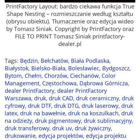
PrintFactory Layout: bardzo ciekawa funkcja True
Shape Nesting – rozmieszczanie według kształtu
(obrysu obiektu). Tłumaczenie oraz edycja wideo
by Tomasz Siniak. Copyright by PrintFactory oraz
FILE TO PRINT Tomasz Siniak printfactory-
dealer.pl
Tags
:
Będzin
,
Bełchatów
,
Biała Podlaska
,
Białystok
,
Bielsko-Biała
,
Bolesławiec
,
Bydgoszcz
,
Bytom
,
Chełm
,
Chorzów
,
Ciechanów
,
Color
Management
,
Częstochowa
,
Dąbrowa Górnicza
,
dealer PrintFactory
,
dealer PrintFactory
Warszawa
,
druk
,
druk CAD
,
druk ceramiczny
,
druk
cyfrowy
,
druk DTF
,
druk DTG
,
druk laserowy
,
druk
latex
,
druk na bawełnie
,
druk na koszulkach
,
druk
na odzieży
,
druk pigmentowy
,
druk sublimacyjny
,
druk transferowy
,
druk uv
,
druk żywiczny
,
drukowanie
,
edycja projektów
,
edycja projektu