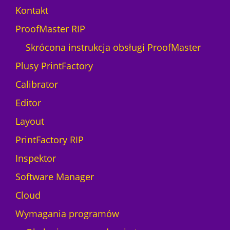
7
Kontakt
d
ProofMaster RIP
n
i
Skrócona instrukcja obsługi ProofMaster
Plusy PrintFactory
Calibrator
Editor
Layout
PrintFactory RIP
Inspektor
Software Manager
Cloud
Wymagania programów