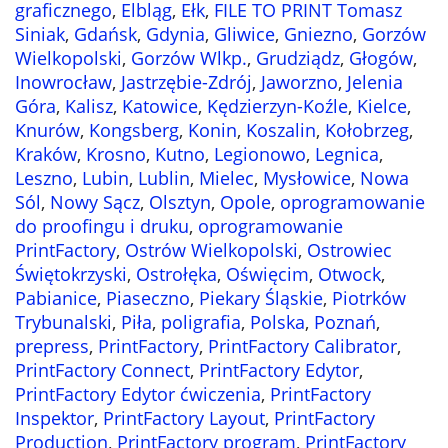
graficznego
,
Elbląg
,
Ełk
,
FILE TO PRINT Tomasz
Siniak
,
Gdańsk
,
Gdynia
,
Gliwice
,
Gniezno
,
Gorzów
Wielkopolski
,
Gorzów Wlkp.
,
Grudziądz
,
Głogów
,
Inowrocław
,
Jastrzębie-Zdrój
,
Jaworzno
,
Jelenia
Góra
,
Kalisz
,
Katowice
,
Kędzierzyn-Koźle
,
Kielce
,
Knurów
,
Kongsberg
,
Konin
,
Koszalin
,
Kołobrzeg
,
Kraków
,
Krosno
,
Kutno
,
Legionowo
,
Legnica
,
Leszno
,
Lubin
,
Lublin
,
Mielec
,
Mysłowice
,
Nowa
Sól
,
Nowy Sącz
,
Olsztyn
,
Opole
,
oprogramowanie
do proofingu i druku
,
oprogramowanie
PrintFactory
,
Ostrów Wielkopolski
,
Ostrowiec
Świętokrzyski
,
Ostrołęka
,
Oświęcim
,
Otwock
,
Pabianice
,
Piaseczno
,
Piekary Śląskie
,
Piotrków
Trybunalski
,
Piła
,
poligrafia
,
Polska
,
Poznań
,
prepress
,
PrintFactory
,
PrintFactory Calibrator
,
PrintFactory Connect
,
PrintFactory Edytor
,
PrintFactory Edytor ćwiczenia
,
PrintFactory
Inspektor
,
PrintFactory Layout
,
PrintFactory
Production
,
PrintFactory program
,
PrintFactory