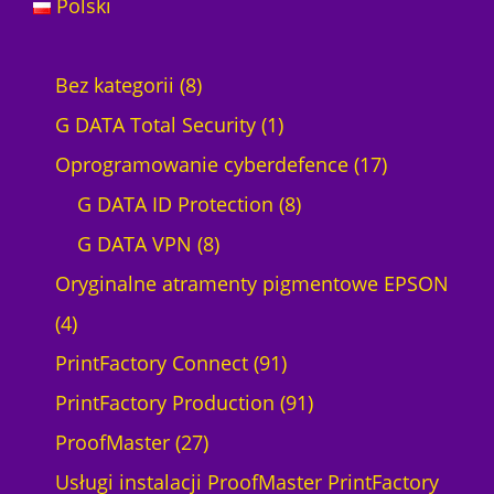
Polski
8
Bez kategorii
8
p
1
G DATA Total Security
1
r
p
1
Oprogramowanie cyberdefence
17
o
r
8
7
G DATA ID Protection
8
d
8
o
p
p
G DATA VPN
8
u
p
d
r
r
Oryginalne atramenty pigmentowe EPSON
4
k
r
u
o
o
4
p
t
o
k
9
d
d
PrintFactory Connect
91
r
ó
d
t
1
u
9
u
PrintFactory Production
91
o
w
2
u
p
k
1
k
ProofMaster
27
d
7
k
r
t
p
t
Usługi instalacji ProofMaster PrintFactory