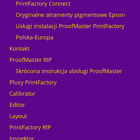
r
PrintFactory Connect
u
e
a
c
o
Oryginalne atramenty pigmentowe Epson
D
t
n
T
Usługi instalacji ProofMaster PrintFactory
i
F
o
Polska-Europa
K
n
o
Kontakt
(
r
L
ProofMaster RIP
n
i
i
Skrócona instrukcja obsługi ProofMaster
c
t
e
Plusy PrintFactory
P
n
r
Calibrator
c
e
j
Editor
s
a
t
Layout
1
o
m
PrintFactory RIP
M
c
A
Inspektor
)