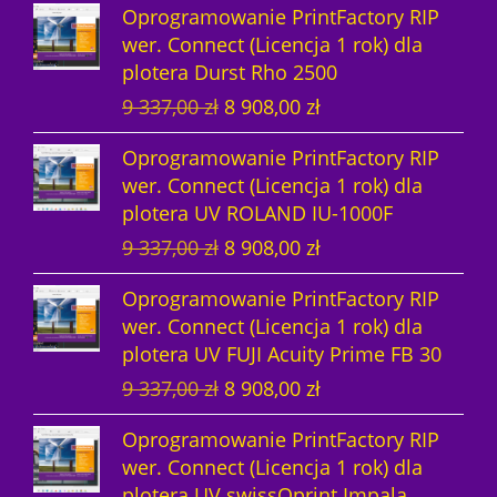
a
w
s
i
Oprogramowanie PrintFactory RIP
e
t
a
c
w
y
i
:
wer. Connect (Licencja 1 rok) dla
r
u
c
e
y
n
ł
1
plotera Durst Rho 2500
w
a
e
n
n
o
a
4
P
A
9 337,00
zł
8 908,00
zł
o
l
n
a
o
s
:
8
i
k
t
n
a
w
s
i
1
5
Oprogramowanie PrintFactory RIP
e
t
n
a
w
y
i
:
5
4
wer. Connect (Licencja 1 rok) dla
r
u
a
c
y
n
ł
1
2
,
plotera UV ROLAND IU-1000F
w
a
c
e
n
o
a
4
8
0
P
A
9 337,00
zł
8 908,00
zł
o
l
e
n
o
s
:
8
4
0
i
k
t
n
n
a
s
i
1
5
,
Oprogramowanie PrintFactory RIP
e
t
n
a
a
w
i
:
5
4
0
z
wer. Connect (Licencja 1 rok) dla
r
u
a
c
w
y
ł
1
2
,
0
ł
plotera UV FUJI Acuity Prime FB 30
w
a
c
e
y
n
a
2
8
0
.
P
A
9 337,00
zł
8 908,00
zł
o
l
e
n
n
o
:
3
4
0
z
i
k
t
n
n
a
o
s
1
7
,
ł
Oprogramowanie PrintFactory RIP
e
t
n
a
a
w
s
i
2
9
0
z
.
wer. Connect (Licencja 1 rok) dla
r
u
a
c
w
y
i
:
8
,
0
ł
plotera UV swissQprint Impala