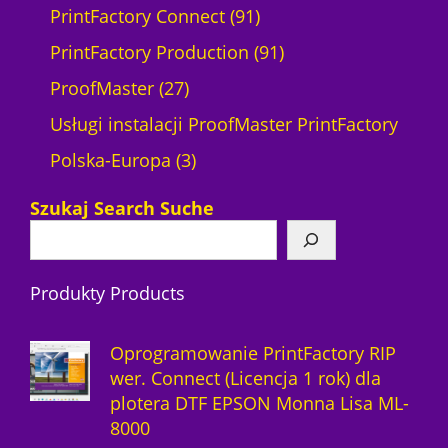
p
t
o
k
9
d
d
PrintFactory Connect
91
r
ó
d
t
1
u
9
u
PrintFactory Production
91
o
w
2
u
p
k
1
k
ProofMaster
27
d
7
k
r
t
p
t
Usługi instalacji ProofMaster PrintFactory
u
p
3
t
o
ó
r
ó
Polska-Europa
3
k
r
p
ó
d
w
o
w
Szukaj Search Suche
t
o
r
w
u
d
y
d
o
k
u
Produkty Products
u
d
t
k
k
u
ó
t
Oprogramowanie PrintFactory RIP
t
k
w
ó
wer. Connect (Licencja 1 rok) dla
plotera DTF EPSON Monna Lisa ML-
ó
t
w
8000
w
y