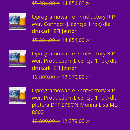
P
A
15 284,00
zł
14 854,00
zł
i
k
Oprogramowanie PrintFactory RIP
e
t
wer. Connect (Licencja 1 rok) dla
r
u
drukarki EFI Jetrion
w
a
P
A
15 284,00
zł
14 854,00
zł
o
l
i
k
t
n
Oprogramowanie PrintFactory RIP
e
t
n
a
wer. Production (Licencja 1 rok) dla
r
u
a
c
drukarki EFI Jetrion
w
a
c
e
P
A
12 809,00
zł
12 379,00
zł
o
l
e
n
i
k
t
n
n
a
Oprogramowanie PrintFactory RIP
e
t
n
a
a
w
wer. Production (Licencja 1 rok) dla
r
u
a
c
w
y
plotera DTF EPSON Monna Lisa ML-
w
a
c
e
y
n
8000
o
l
e
n
n
o
P
A
12 809,00
zł
12 379,00
zł
t
n
n
a
o
s
i
k
n
a