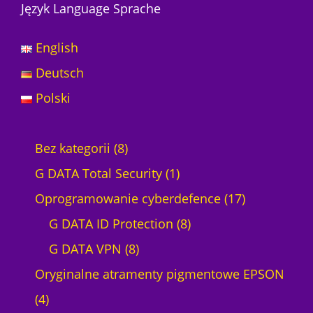
t
Język Language Sprache
P
r
English
e
s
Deutsch
t
Polski
o
M
A
8
Bez kategorii
8
X
N
p
1
G DATA Total Security
1
e
r
p
1
Oprogramowanie cyberdefence
17
o
n
o
r
8
7
G DATA ID Protection
8
d
8
o
p
p
G DATA VPN
8
u
p
d
r
r
Oryginalne atramenty pigmentowe EPSON
4
k
r
u
o
o
4