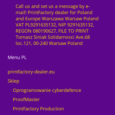
t
,
D
c
Call us and set us a message by e-
F
0
z
T
e
mail! PrintFactory dealer for Poland
a
0
ł
F
n
and Europe Warszawa Warsaw Poland
c
.
K
c
VAT PL9291635132, NIP 9291635132,
t
z
o
j
REGON 080190627, FILE TO PRINT
o
ł
r
a
Tomasz Siniak Solidarnosci Ave.68
r
.
n
1
loc.121, 00-240 Warsaw Poland
y
i
m
R
t
c
I
Menu PL
P
)
P
r
d
w
e
printfactory-dealer.eu
l
e
s
a
Sklep
r
t
p
.
o
Oprogramowanie cyberdefence
l
P
M
o
ProofMaster
r
A
t
o
X
PrintFactory Production
e
d
N