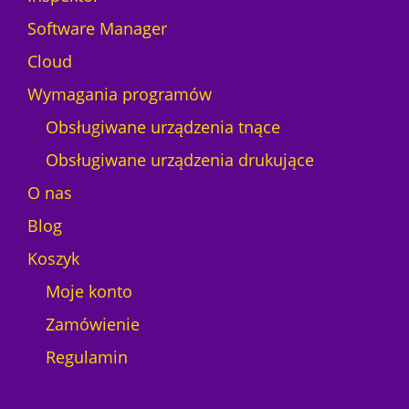
X
d
Software Manager
N
l
e
Cloud
a
o
p
Wymagania programów
n
l
Obsługiwane urządzenia tnące
o
t
Obsługiwane urządzenia drukujące
e
O nas
r
a
Blog
D
Koszyk
T
F
Moje konto
K
Zamówienie
o
r
Regulamin
n
i