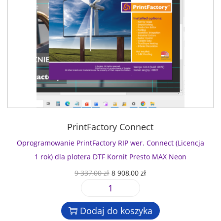
PrintFactory Connect
Oprogramowanie PrintFactory RIP wer. Connect (Licencja
1 rok) dla plotera DTF Kornit Presto MAX Neon
P
A
9 337,00
zł
8 908,00
zł
i
k
i
e
t
l
r
u
Dodaj do koszyka
o
w
a